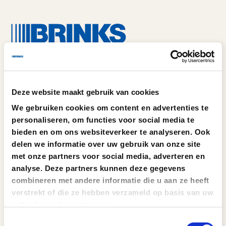
Deze website maakt gebruik van cookies
Ik heb interesse in: Paystation
We gebruiken cookies om content en advertenties te
personaliseren, om functies voor social media te
Aanhef
bieden en om ons websiteverkeer te analyseren. Ook
Man
Vrouw
delen we informatie over uw gebruik van onze site
met onze partners voor social media, adverteren en
*
Voornaam
analyse. Deze partners kunnen deze gegevens
combineren met andere informatie die u aan ze heeft
verstrekt of die ze hebben verzameld op basis van uw
*
Achternaam
gebruik van hun services.
Toestemmingsselectie